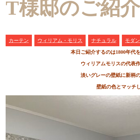
T様邸のご紹
カーテン
ウィリアム・モリス
ナチュラル
モダン
本日ご紹介するのは1800年代
ウィリアムモリスの
代表
淡いグレーの壁紙に新柄
壁紙の色とマッチ