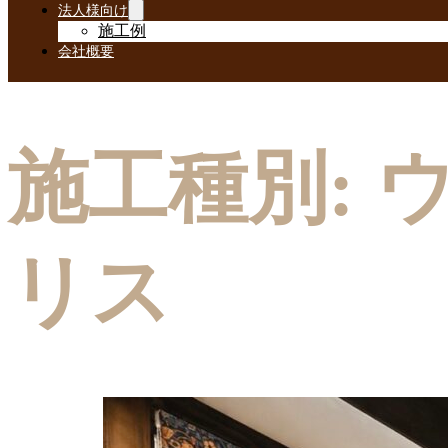
法人様向け
施工例
会社概要
施工種別:
リス