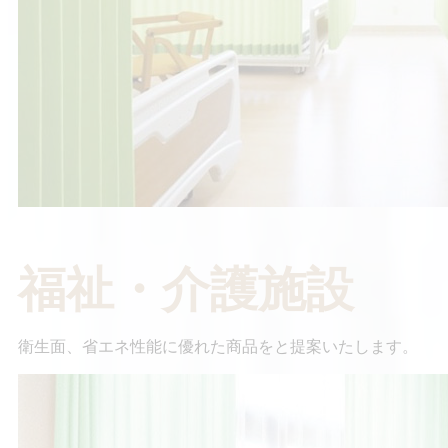
福祉・介護施設
衛生面、省エネ性能に優れた商品をと提案いたします。