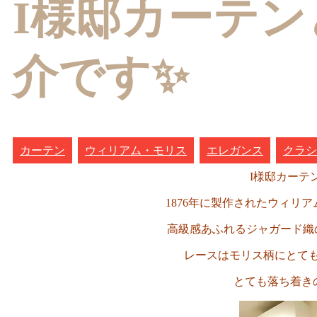
I様邸カーテ
介です✨
カーテン
ウィリアム・モリス
エレガンス
クラシ
I様邸カーテ
1876年に製作されたウィリ
高級感あふれるジャガード織
レースはモリス柄にとて
とても落ち着き