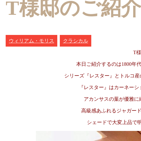
T様邸のご紹介
ウィリアム・モリス
クラシカル
T
本日ご紹介するのは1800
シリーズ『レスター』と
トルコ産
『レスター』はカーネーシ
アカンサスの葉が優雅に
高級感あふれるジャガー
シェードで大変上品で