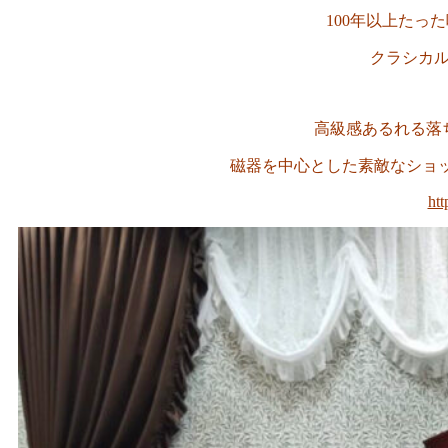
100年以上たっ
クラシカ
高級感あるれる落
磁器を中心とした素敵なシ
htt