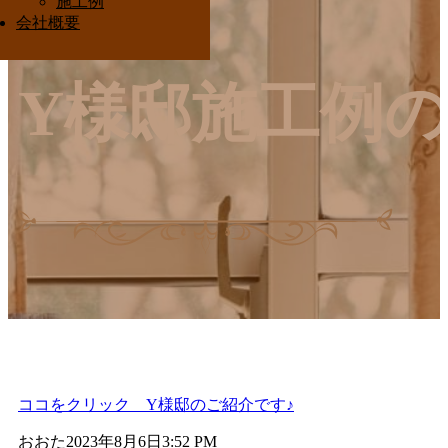
施工例
Interior Ota
会社概要
Y様邸施工例の
ココをクリック Y様邸のご紹介です♪
おおた
2023年8月6日
3:52 PM