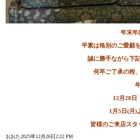
年末年
平素は格別のご愛顧
誠に勝手ながら下
何卒ご了承の程
年
12月28
1月5日(
皆様のご来店スタ
おおた
2025年12月26日
2:22 PM