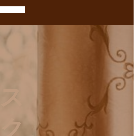
リス
ーク