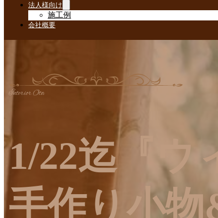
法人様向け
施工例
会社概要
Interior Ota
1/22迄『
手作り小物