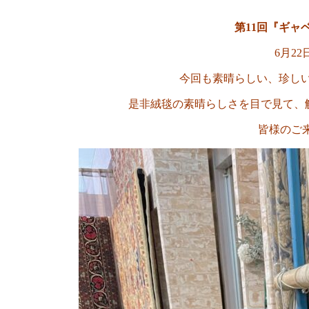
第11回『ギャ
6月2
今回も素晴らしい、珍しい
是非絨毯の素晴らしさを目で見て、
皆様のご