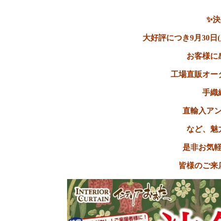
✨決
大好評につき9月30日
お客様に
工場直販オー
手織
直輸入アン
など、魅
是非お気
皆様のご来