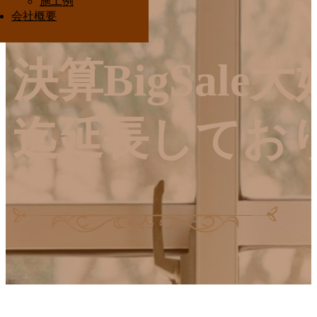
施工例
Interior Ota
会社概要
決算BigSale
迄延長してお