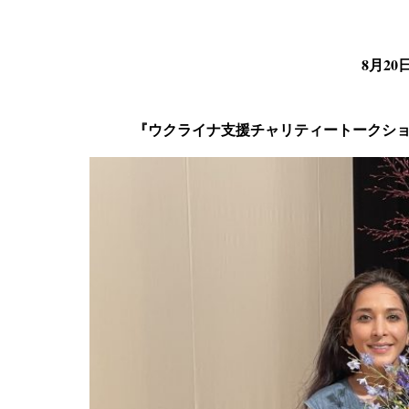
8月2
『ウクライナ支援チャリティートークシ