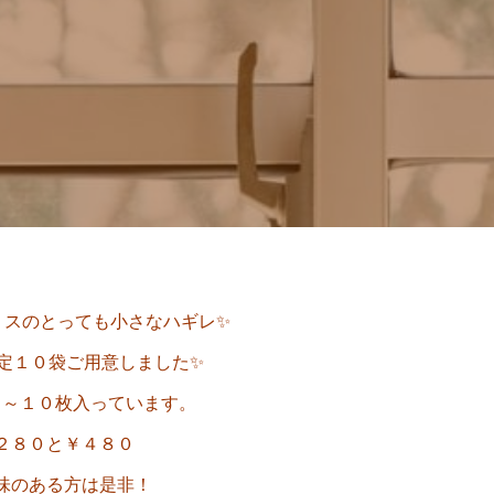
リスのとっても小さなハギレ✨
定１０袋ご用意しました✨
７～１０枚入っています。
２８０と￥４８０
味のある方は是非！