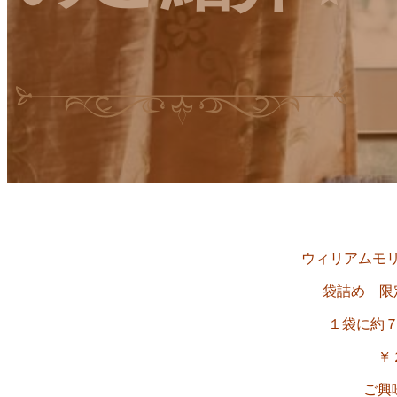
ウィリアムモ
袋詰め 限
１袋に約
￥
ご興