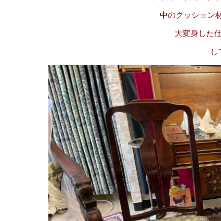
中のクッション
大変身した
し