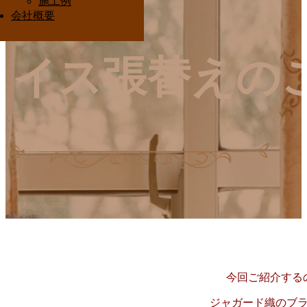
施工例
Interior Ota
会社概要
イス張替えの
今回ご紹介する
ジャガード織の
ブ