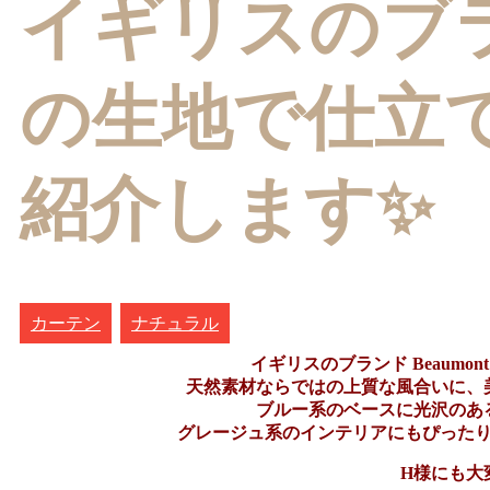
イギリスのブラン
の生地で仕立
紹介します✨
カーテン
ナチュラル
イギリスのブランド Beaum
天然素材ならではの上質な風合いに、
ブルー系のベースに光沢のあ
グレージュ系のインテリアにもぴった
H様にも大